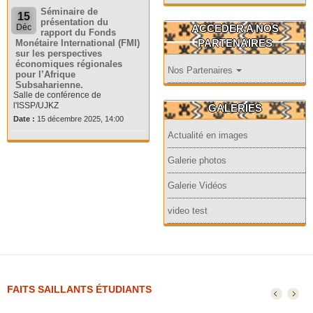
Séminaire de
15
présentation du
ACCEDER A NOS
Déc
rapport du Fonds
PARTENAIRES
Monétaire International (FMI)
sur les perspectives
économiques régionales
Nos Partenaires
pour l’Afrique
Subsaharienne.
Salle de conférence de
l'ISSP/UJKZ
GALERIES
Date :
15 décembre 2025, 14:00
Actualité en images
Galerie photos
Galerie Vidéos
video test
FAITS SAILLANTS ÉTUDIANTS