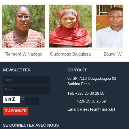
Tiemtoré W.Nadège
Ouédraogo Balguissa
Zoundi Wilfri
NEWSLETTER
CONTACT
03 BP 7118 Ouagadougou 03
Burkina Faso
Tél:
+226 25 30 25 58
+226 25 30 25 59
directeur@issp.bf
Email:
SE CONNECTER AVEC NOUS