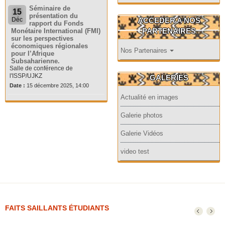
Séminaire de
15
présentation du
ACCEDER A NOS
Déc
rapport du Fonds
PARTENAIRES
Monétaire International (FMI)
sur les perspectives
économiques régionales
Nos Partenaires
pour l’Afrique
Subsaharienne.
Salle de conférence de
l'ISSP/UJKZ
GALERIES
Date :
15 décembre 2025, 14:00
Actualité en images
Galerie photos
Galerie Vidéos
video test
FAITS SAILLANTS ÉTUDIANTS