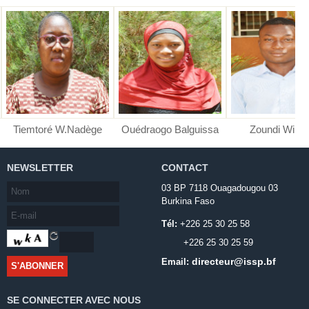
Tiemtoré W.Nadège
Ouédraogo Balguissa
Zoundi Wilfri
NEWSLETTER
CONTACT
03 BP 7118 Ouagadougou 03
Burkina Faso
Tél:
+226 25 30 25 58
+226 25 30 25 59
directeur@issp.bf
Email:
SE CONNECTER AVEC NOUS