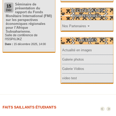
Séminaire de
15
présentation du
ACCEDER A NOS
Déc
rapport du Fonds
PARTENAIRES
Monétaire International (FMI)
sur les perspectives
économiques régionales
Nos Partenaires
pour l’Afrique
Subsaharienne.
Salle de conférence de
l'ISSP/UJKZ
GALERIES
Date :
15 décembre 2025, 14:00
Actualité en images
Galerie photos
Galerie Vidéos
video test
FAITS SAILLANTS ÉTUDIANTS