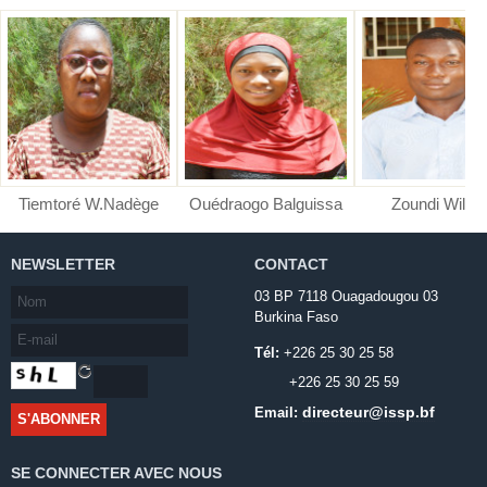
Tiemtoré W.Nadège
Ouédraogo Balguissa
Zoundi Wilfri
NEWSLETTER
CONTACT
03 BP 7118 Ouagadougou 03
Burkina Faso
Tél:
+226 25 30 25 58
+226 25 30 25 59
directeur@issp.bf
Email:
SE CONNECTER AVEC NOUS