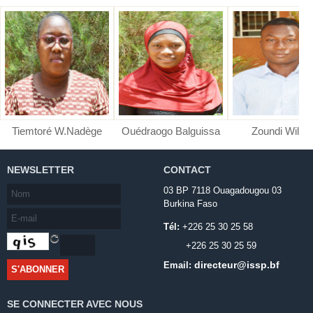
Tiemtoré W.Nadège
Ouédraogo Balguissa
Zoundi Wilfri
NEWSLETTER
CONTACT
03 BP 7118 Ouagadougou 03
Burkina Faso
Tél:
+226 25 30 25 58
+226 25 30 25 59
directeur@issp.bf
Email:
SE CONNECTER AVEC NOUS