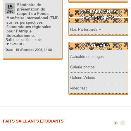
Séminaire de
15
présentation du
ACCEDER A NOS
Déc
rapport du Fonds
PARTENAIRES
Monétaire International (FMI)
sur les perspectives
économiques régionales
Nos Partenaires
pour l’Afrique
Subsaharienne.
Salle de conférence de
l'ISSP/UJKZ
GALERIES
Date :
15 décembre 2025, 14:00
Actualité en images
Galerie photos
Galerie Vidéos
video test
FAITS SAILLANTS ÉTUDIANTS