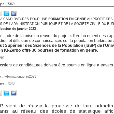
ges : 7369
 A CANDIDATURES POUR UNE
FORMATION EN GENRE
AU PROFIT DES
 DE L’ADMINISTRATION PUBLIQUE ET DE LA SOCIETE CIVILE DU BU
Session de janvier 2023
e cadre de la mise en œuvre du projet « Renforcement des capa
tion et diffusion de connaissances sur la population burkinabè 
itut Supérieur des Sciences de la Population (ISSP) de l’Univ
h Ki-Zerbo offre 30 bourses de formation en genre
.
VIS
ssiers de candidatures doivent être soumis en ligne à travers 
t :
/bit.ly/formationgenre2023
ges : 7143
SP vient de réussir la prouesse de faire admettr
iants au réseau des écoles de statistique afric