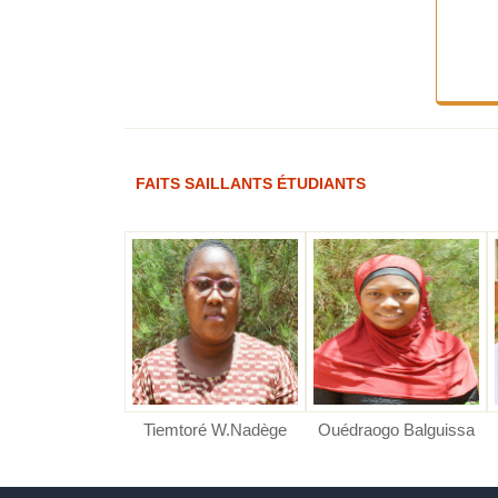
FAITS SAILLANTS ÉTUDIANTS
ré Kounssotoub
o B. Priscille
RE F. Hanifa
Tiemtoré W.Nadège
Ouédraogo Balguissa