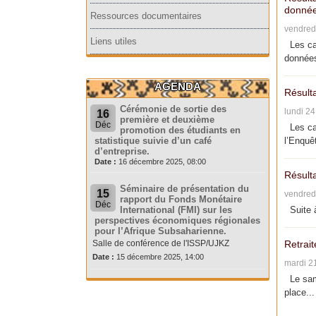
donnée
Ressources documentaires
vendred
Liens utiles
Les can
données
AGENDA
Résult
Cérémonie de sortie des
lundi 2
16
première et deuxième
Déc
Les can
promotion des étudiants en
statistique suivie d’un café
l’Enquêt
d’entreprise.
Date :
16 décembre 2025, 08:00
Résult
Séminaire de présentation du
15
vendred
rapport du Fonds Monétaire
Déc
International (FMI) sur les
Suite à
perspectives économiques régionales
pour l’Afrique Subsaharienne.
Salle de conférence de l'ISSP/UJKZ
Retrait
Date :
15 décembre 2025, 14:00
mardi 2
Le same
place...