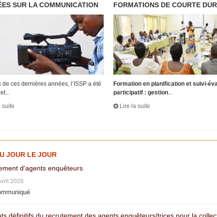
ES SUR LA COMMUNICATION
FORMATIONS DE COURTE DU
 de ces dernières années, l’ISSP a été
Formation en planification et suivi-év
et...
participatif : gestion
...
a suite
Lire la suite
AU JOUR LE JOUR
ement d'agents enquêteurs
avril 2026
ommuniqué
ts définitifs du recrutement des agents enquêteurs/trices pour la colle