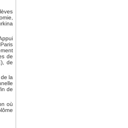
lèves
nomie,
rkina
Appui
Paris
ement
les de
), de
de la
nelle
fin de
ion où
iplôme