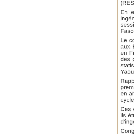
(RES
En e
ingén
sess
Faso,
Le c
aux 
en F
des c
stat
Yaou
Rapp
prem
en an
cycle
Ces c
ils é
d’ing
Congr