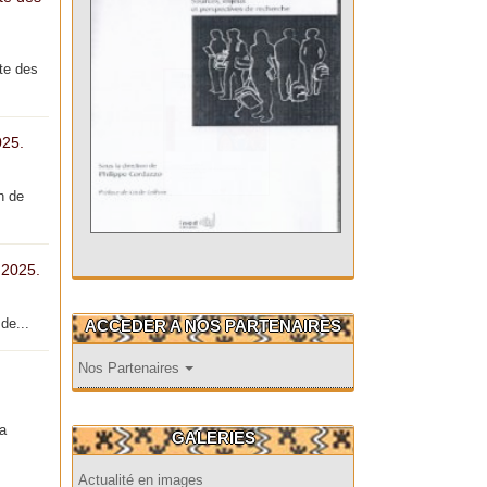
te des
025.
n de
 2025.
de...
ACCEDER A NOS PARTENAIRES
Nos Partenaires
la
GALERIES
Actualité en images