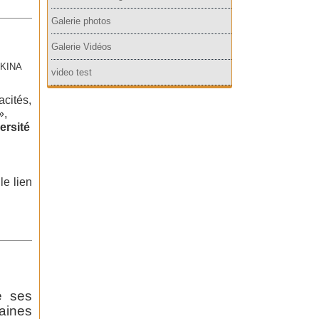
Galerie photos
Galerie Vidéos
RKINA
video test
cités,
»,
ersité
le lien
e ses
aines