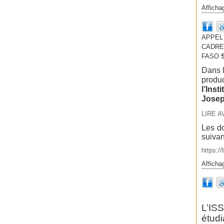
Afficha
APPEL
CADRES
FASO
Dans l
produc
l’Inst
Josep
LIRE A
Les do
suivan
https:/
Afficha
L’IS
étud