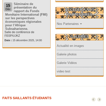
Séminaire de
15
présentation du
ACCEDER A NOS
Déc
rapport du Fonds
PARTENAIRES
Monétaire International (FMI)
sur les perspectives
économiques régionales
Nos Partenaires
pour l’Afrique
Subsaharienne.
Salle de conférence de
l'ISSP/UJKZ
GALERIES
Date :
15 décembre 2025, 14:00
Actualité en images
Galerie photos
Galerie Vidéos
video test
FAITS SAILLANTS ÉTUDIANTS