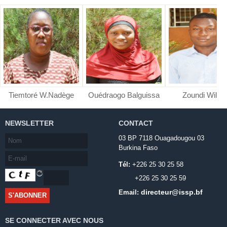
Tiemtoré W.Nadège
Ouédraogo Balguissa
Zoundi Wilfri
NEWSLETTER
CONTACT
03 BP 7118 Ouagadougou 03
Burkina Faso
Tél:
+226 25 30 25 58
+226 25 30 25 59
directeur@issp.bf
Email:
SE CONNECTER AVEC NOUS