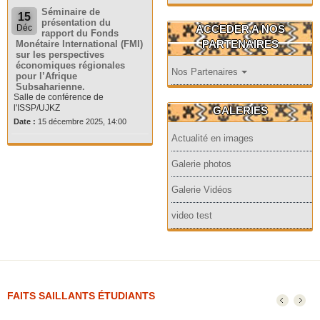
Séminaire de
15
présentation du
ACCEDER A NOS
Déc
rapport du Fonds
PARTENAIRES
Monétaire International (FMI)
sur les perspectives
économiques régionales
Nos Partenaires
pour l’Afrique
Subsaharienne.
Salle de conférence de
l'ISSP/UJKZ
GALERIES
Date :
15 décembre 2025, 14:00
Actualité en images
Galerie photos
Galerie Vidéos
video test
FAITS SAILLANTS ÉTUDIANTS