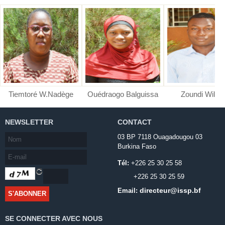
Tiemtoré W.Nadège
Ouédraogo Balguissa
Zoundi Wilfri
NEWSLETTER
CONTACT
03 BP 7118 Ouagadougou 03
Burkina Faso
Tél:
+226 25 30 25 58
+226 25 30 25 59
directeur@issp.bf
Email:
SE CONNECTER AVEC NOUS