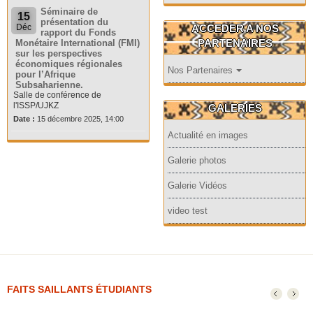
Séminaire de
15
présentation du
ACCEDER A NOS
Déc
rapport du Fonds
PARTENAIRES
Monétaire International (FMI)
sur les perspectives
économiques régionales
Nos Partenaires
pour l’Afrique
Subsaharienne.
Salle de conférence de
l'ISSP/UJKZ
GALERIES
Date :
15 décembre 2025, 14:00
Actualité en images
Galerie photos
Galerie Vidéos
video test
FAITS SAILLANTS ÉTUDIANTS