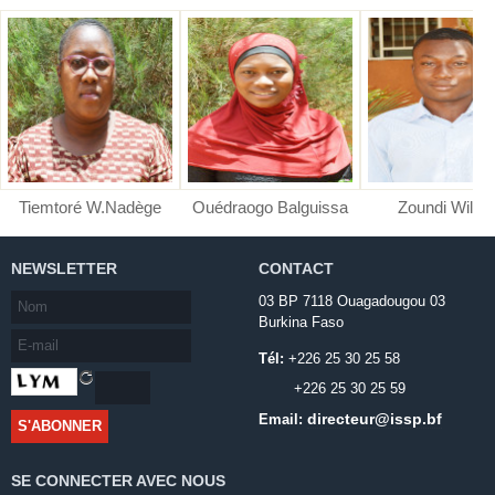
Tiemtoré W.Nadège
Ouédraogo Balguissa
Zoundi Wilfri
NEWSLETTER
CONTACT
03 BP 7118 Ouagadougou 03
Burkina Faso
Tél:
+226 25 30 25 58
+226 25 30 25 59
directeur@issp.bf
Email:
SE CONNECTER AVEC NOUS