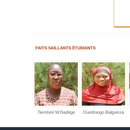
FAITS SAILLANTS ÉTUDIANTS
ré Kounssotoub
o B. Priscille
RE F. Hanifa
Tiemtoré W.Nadège
Ouédraogo Balguissa