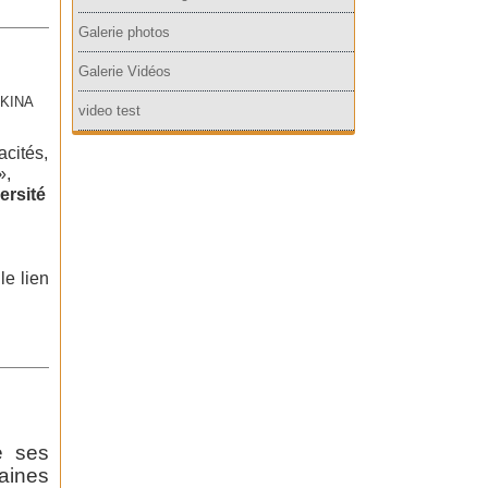
Galerie photos
Galerie Vidéos
RKINA
video test
cités,
»,
ersité
le lien
e ses
aines