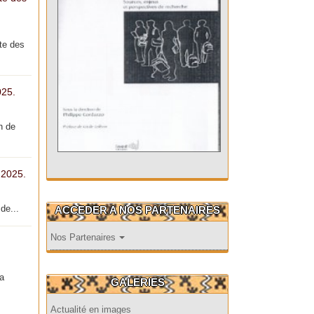
te des
025.
n de
 2025.
de...
ACCEDER A NOS PARTENAIRES
Nos Partenaires
la
GALERIES
Actualité en images