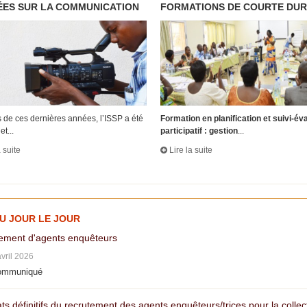
ES SUR LA COMMUNICATION
FORMATIONS DE COURTE DU
 de ces dernières années, l’ISSP a été
Formation en planification et suivi-év
et...
participatif : gestion
...
a suite
Lire la suite
AU JOUR LE JOUR
ement d'agents enquêteurs
avril 2026
ommuniqué
ts définitifs du recrutement des agents enquêteurs/trices pour la colle