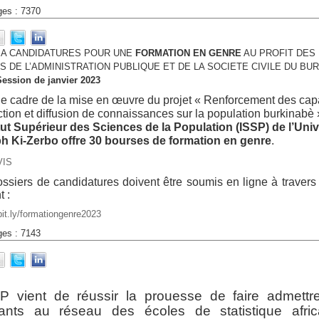
ges : 7370
 A CANDIDATURES POUR UNE
FORMATION EN GENRE
AU PROFIT DES
 DE L’ADMINISTRATION PUBLIQUE ET DE LA SOCIETE CIVILE DU BU
Session de janvier 2023
e cadre de la mise en œuvre du projet « Renforcement des capa
tion et diffusion de connaissances sur la population burkinabè 
itut Supérieur des Sciences de la Population (ISSP) de l’Univ
h Ki-Zerbo offre 30 bourses de formation en genre
.
VIS
ssiers de candidatures doivent être soumis en ligne à travers 
t :
/bit.ly/formationgenre2023
ges : 7143
SP vient de réussir la prouesse de faire admettr
iants au réseau des écoles de statistique afric