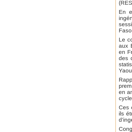
(RES
En e
ingén
sess
Faso,
Le c
aux 
en F
des c
stat
Yaou
Rapp
prem
en an
cycle
Ces c
ils é
d’ing
Congr