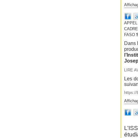
Afficha
APPEL
CADRES
FASO
Dans l
produc
l’Inst
Josep
LIRE A
Les do
suivan
https:/
Afficha
L’IS
étud