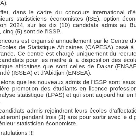
A).
ffet, dans le cadre du concours international d’é
ieurs statisticiens économistes (ISE), option éco
ion 2024, sur les dix (10) candidats admis au Bu
 cinq (5) sont de l’ISSP.
oncours est organisé annuellement par le Centre d’
Ecoles de Statistique Africaines (CAPESA) basé à 
rance. Ce centre est chargé uniquement du recrut
andidats pour les mettre à la disposition des éco
istique africaines que sont celles de Dakar (ENSAE
ndé (ISSEA) et d’Abidjan (ENSEA).
elons que les nouveaux admis de l’ISSP sont issus 
ière promotion des étudiants en licence profession
alyse statistique (LPAS) et qui sont aujourd’hui en 
.
andidats admis rejoindront leurs écoles d’affectat
tudieront pendant trois (3) ans pour sortir avec le d
énieur statisticien économiste.
atulations !!!