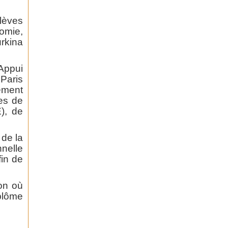
lèves
nomie,
rkina
Appui
Paris
ement
les de
), de
de la
nelle
fin de
ion où
iplôme