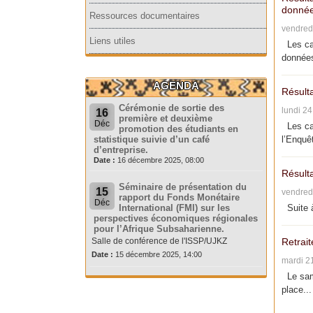
donnée
Ressources documentaires
vendred
Liens utiles
Les can
données
AGENDA
Résult
Cérémonie de sortie des
lundi 2
16
première et deuxième
Déc
Les can
promotion des étudiants en
statistique suivie d’un café
l’Enquêt
d’entreprise.
Date :
16 décembre 2025, 08:00
Résult
Séminaire de présentation du
15
vendred
rapport du Fonds Monétaire
Déc
International (FMI) sur les
Suite à
perspectives économiques régionales
pour l’Afrique Subsaharienne.
Salle de conférence de l'ISSP/UJKZ
Retrait
Date :
15 décembre 2025, 14:00
mardi 2
Le same
place...