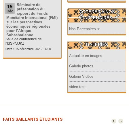
Séminaire de
15
présentation du
ACCEDER A NOS
Déc
rapport du Fonds
PARTENAIRES
Monétaire International (FMI)
sur les perspectives
économiques régionales
Nos Partenaires
pour l’Afrique
Subsaharienne.
Salle de conférence de
l'ISSP/UJKZ
GALERIES
Date :
15 décembre 2025, 14:00
Actualité en images
Galerie photos
Galerie Vidéos
video test
FAITS SAILLANTS ÉTUDIANTS