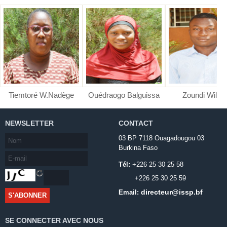
Tiemtoré W.Nadège
Ouédraogo Balguissa
Zoundi Wilfri
NEWSLETTER
CONTACT
03 BP 7118 Ouagadougou 03
Burkina Faso
Tél:
+226 25 30 25 58
+226 25 30 25 59
directeur@issp.bf
Email:
SE CONNECTER AVEC NOUS