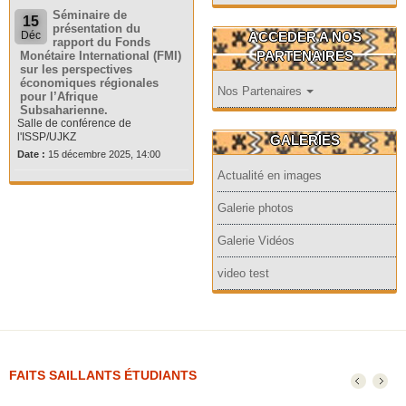
Séminaire de
15
présentation du
ACCEDER A NOS
Déc
rapport du Fonds
PARTENAIRES
Monétaire International (FMI)
sur les perspectives
économiques régionales
Nos Partenaires
pour l’Afrique
Subsaharienne.
Salle de conférence de
l'ISSP/UJKZ
GALERIES
Date :
15 décembre 2025, 14:00
Actualité en images
Galerie photos
Galerie Vidéos
video test
FAITS SAILLANTS ÉTUDIANTS