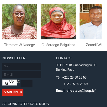
Tiemtoré W.Nadège
Ouédraogo Balguissa
Zoundi Wilfri
NEWSLETTER
CONTACT
03 BP 7118 Ouagadougou 03
Burkina Faso
Tél:
+226 25 30 25 58
+226 25 30 25 59
directeur@issp.bf
Email:
SE CONNECTER AVEC NOUS