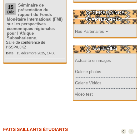
Séminaire de
15
présentation du
ACCEDER A NOS
Déc
rapport du Fonds
PARTENAIRES
Monétaire International (FMI)
sur les perspectives
économiques régionales
Nos Partenaires
pour l’Afrique
Subsaharienne.
Salle de conférence de
l'ISSP/UJKZ
GALERIES
Date :
15 décembre 2025, 14:00
Actualité en images
Galerie photos
Galerie Vidéos
video test
FAITS SAILLANTS ÉTUDIANTS