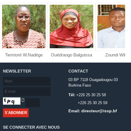
Tiemtoré W.Nadège
Ouédraogo Balguissa
Zoundi Wilfried
NEWSLETTER
CONTACT
03 BP 7118 Ouagadougou 03
Burkina Faso
Tél:
+226 25 30 25 58
+226 25 30 25 59
directeur@issp.bf
Email:
SE CONNECTER AVEC NOUS