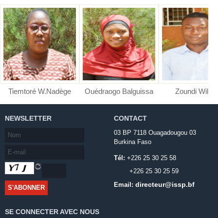
Tiemtoré W.Nadège
Ouédraogo Balguissa
Zoundi Wilfri
NEWSLETTER
CONTACT
03 BP 7118 Ouagadougou 03
Burkina Faso
Tél:
+226 25 30 25 58
+226 25 30 25 59
directeur@issp.bf
Email:
SE CONNECTER AVEC NOUS