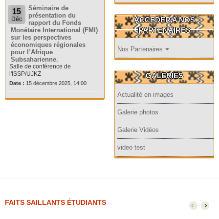
Séminaire de
15
présentation du
ACCEDER A NOS
Déc
rapport du Fonds
PARTENAIRES
Monétaire International (FMI)
sur les perspectives
économiques régionales
Nos Partenaires
pour l’Afrique
Subsaharienne.
Salle de conférence de
l'ISSP/UJKZ
GALERIES
Date :
15 décembre 2025, 14:00
Actualité en images
Galerie photos
Galerie Vidéos
video test
FAITS SAILLANTS ÉTUDIANTS