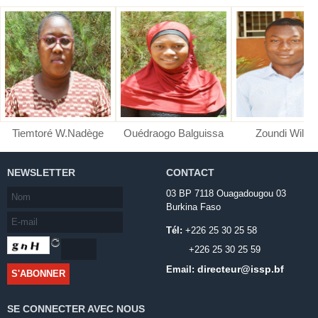
Tiemtoré W.Nadège
Ouédraogo Balguissa
Zoundi Wilfri
NEWSLETTER
CONTACT
03 BP 7118 Ouagadougou 03
Burkina Faso
Tél:
+226 25 30 25 58
+226 25 30 25 59
directeur@issp.bf
Email:
SE CONNECTER AVEC NOUS