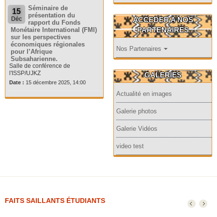
Séminaire de
15
présentation du
ACCEDER A NOS
Déc
rapport du Fonds
PARTENAIRES
Monétaire International (FMI)
sur les perspectives
économiques régionales
Nos Partenaires
pour l’Afrique
Subsaharienne.
Salle de conférence de
l'ISSP/UJKZ
GALERIES
Date :
15 décembre 2025, 14:00
Actualité en images
Galerie photos
Galerie Vidéos
video test
FAITS SAILLANTS ÉTUDIANTS