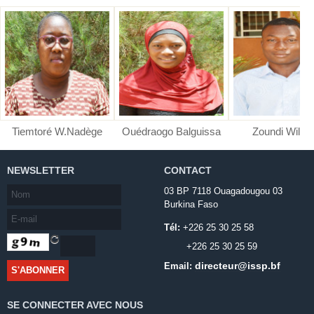
Tiemtoré W.Nadège
Ouédraogo Balguissa
Zoundi Wilfri
NEWSLETTER
CONTACT
03 BP 7118 Ouagadougou 03
Burkina Faso
Tél:
+226 25 30 25 58
+226 25 30 25 59
directeur@issp.bf
Email:
SE CONNECTER AVEC NOUS