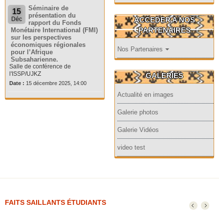
Séminaire de
15
présentation du
ACCEDER A NOS
Déc
rapport du Fonds
PARTENAIRES
Monétaire International (FMI)
sur les perspectives
économiques régionales
Nos Partenaires
pour l’Afrique
Subsaharienne.
Salle de conférence de
l'ISSP/UJKZ
GALERIES
Date :
15 décembre 2025, 14:00
Actualité en images
Galerie photos
Galerie Vidéos
video test
FAITS SAILLANTS ÉTUDIANTS