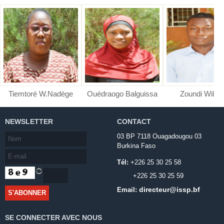
Tiemtoré W.Nadège
Ouédraogo Balguissa
Zoundi Wilfri
NEWSLETTER
CONTACT
03 BP 7118 Ouagadougou 03
Burkina Faso
Tél:
+226 25 30 25 58
+226 25 30 25 59
directeur@issp.bf
Email:
SE CONNECTER AVEC NOUS