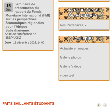
Séminaire de
15
présentation du
ACCEDER A NOS
Déc
rapport du Fonds
PARTENAIRES
Monétaire International (FMI)
sur les perspectives
économiques régionales
Nos Partenaires
pour l’Afrique
Subsaharienne.
Salle de conférence de
l'ISSP/UJKZ
GALERIES
Date :
15 décembre 2025, 14:00
Actualité en images
Galerie photos
Galerie Vidéos
video test
FAITS SAILLANTS ÉTUDIANTS