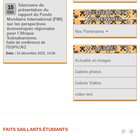
Séminaire de
15
présentation du
ACCEDER A NOS
Déc
rapport du Fonds
PARTENAIRES
Monétaire International (FMI)
sur les perspectives
économiques régionales
Nos Partenaires
pour l’Afrique
Subsaharienne.
Salle de conférence de
l'ISSP/UJKZ
GALERIES
Date :
15 décembre 2025, 14:00
Actualité en images
Galerie photos
Galerie Vidéos
video test
FAITS SAILLANTS ÉTUDIANTS