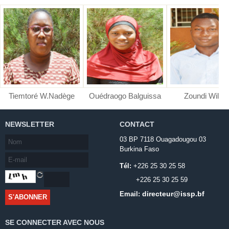
Tiemtoré W.Nadège
Ouédraogo Balguissa
Zoundi Wilfri
NEWSLETTER
CONTACT
03 BP 7118 Ouagadougou 03
Burkina Faso
Tél:
+226 25 30 25 58
+226 25 30 25 59
directeur@issp.bf
Email:
SE CONNECTER AVEC NOUS