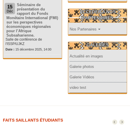
Séminaire de
15
présentation du
ACCEDER A NOS
Déc
rapport du Fonds
PARTENAIRES
Monétaire International (FMI)
sur les perspectives
économiques régionales
Nos Partenaires
pour l’Afrique
Subsaharienne.
Salle de conférence de
l'ISSP/UJKZ
GALERIES
Date :
15 décembre 2025, 14:00
Actualité en images
Galerie photos
Galerie Vidéos
video test
FAITS SAILLANTS ÉTUDIANTS