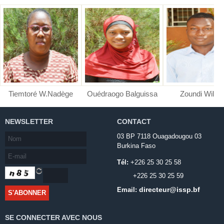
Tiemtoré W.Nadège
Ouédraogo Balguissa
Zoundi Wilfri
NEWSLETTER
CONTACT
03 BP 7118 Ouagadougou 03
Burkina Faso
Tél:
+226 25 30 25 58
+226 25 30 25 59
directeur@issp.bf
Email:
SE CONNECTER AVEC NOUS