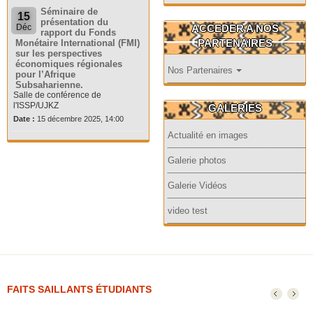
Séminaire de
15
présentation du
ACCEDER A NOS
Déc
rapport du Fonds
PARTENAIRES
Monétaire International (FMI)
sur les perspectives
économiques régionales
Nos Partenaires
pour l’Afrique
Subsaharienne.
Salle de conférence de
l'ISSP/UJKZ
GALERIES
Date :
15 décembre 2025, 14:00
Actualité en images
Galerie photos
Galerie Vidéos
video test
FAITS SAILLANTS ÉTUDIANTS