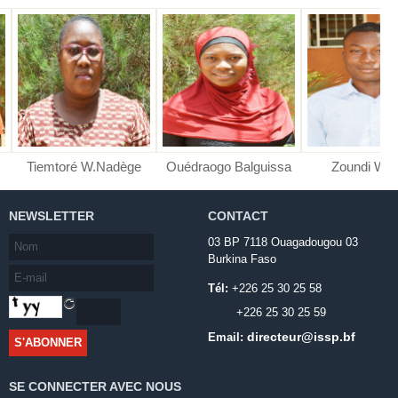
Tiemtoré W.Nadège
Ouédraogo Balguissa
Zoundi Wilfri
NEWSLETTER
CONTACT
03 BP 7118 Ouagadougou 03
Burkina Faso
Tél:
+226 25 30 25 58
+226 25 30 25 59
directeur@issp.bf
Email:
SE CONNECTER AVEC NOUS