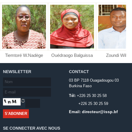
Tiemtoré W.Nadège
Ouédraogo Balguissa
Zoundi Wilfri
NEWSLETTER
CONTACT
03 BP 7118 Ouagadougou 03
Burkina Faso
Tél:
+226 25 30 25 58
+226 25 30 25 59
directeur@issp.bf
Email:
SE CONNECTER AVEC NOUS