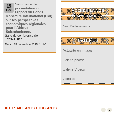
Séminaire de
15
présentation du
ACCEDER A NOS
Déc
rapport du Fonds
PARTENAIRES
Monétaire International (FMI)
sur les perspectives
économiques régionales
Nos Partenaires
pour l’Afrique
Subsaharienne.
Salle de conférence de
l'ISSP/UJKZ
GALERIES
Date :
15 décembre 2025, 14:00
Actualité en images
Galerie photos
Galerie Vidéos
video test
FAITS SAILLANTS ÉTUDIANTS