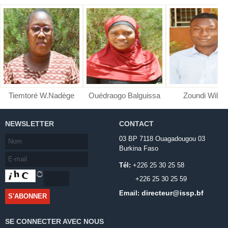
Tiemtoré W.Nadège
Ouédraogo Balguissa
Zoundi Wilfri
NEWSLETTER
CONTACT
03 BP 7118 Ouagadougou 03
Burkina Faso
Tél:
+226 25 30 25 58
+226 25 30 25 59
directeur@issp.bf
Email:
SE CONNECTER AVEC NOUS