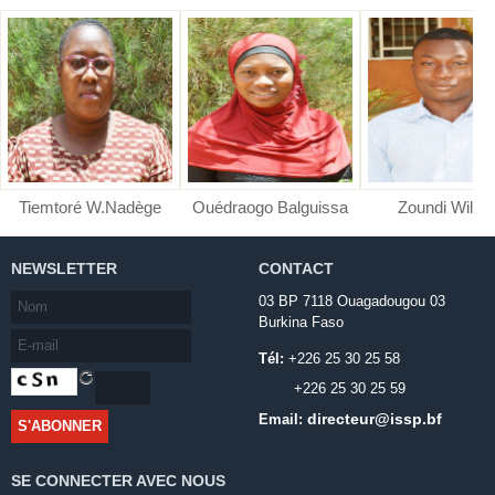
Tiemtoré W.Nadège
Ouédraogo Balguissa
Zoundi Wilfri
NEWSLETTER
CONTACT
03 BP 7118 Ouagadougou 03
Burkina Faso
Tél:
+226 25 30 25 58
+226 25 30 25 59
directeur@issp.bf
Email:
SE CONNECTER AVEC NOUS