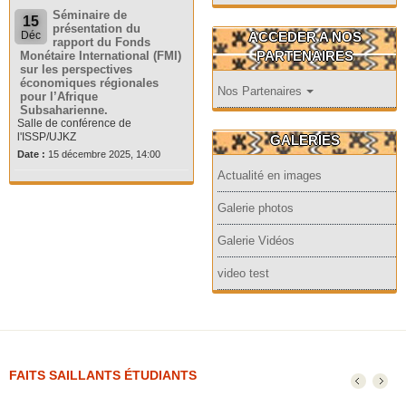
Séminaire de
15
présentation du
ACCEDER A NOS
Déc
rapport du Fonds
PARTENAIRES
Monétaire International (FMI)
sur les perspectives
économiques régionales
Nos Partenaires
pour l’Afrique
Subsaharienne.
Salle de conférence de
l'ISSP/UJKZ
GALERIES
Date :
15 décembre 2025, 14:00
Actualité en images
Galerie photos
Galerie Vidéos
video test
FAITS SAILLANTS ÉTUDIANTS