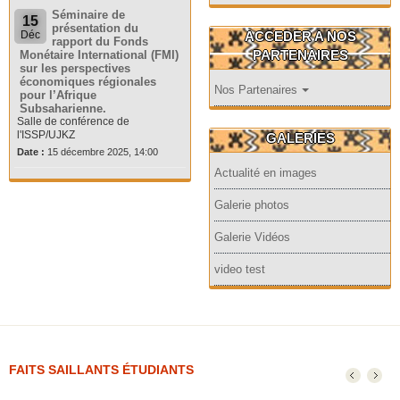
Séminaire de
15
présentation du
ACCEDER A NOS
Déc
rapport du Fonds
PARTENAIRES
Monétaire International (FMI)
sur les perspectives
économiques régionales
Nos Partenaires
pour l’Afrique
Subsaharienne.
Salle de conférence de
l'ISSP/UJKZ
GALERIES
Date :
15 décembre 2025, 14:00
Actualité en images
Galerie photos
Galerie Vidéos
video test
FAITS SAILLANTS ÉTUDIANTS