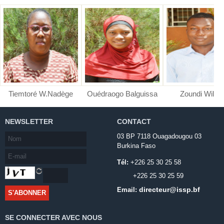
Tiemtoré W.Nadège
Ouédraogo Balguissa
Zoundi Wilfri
NEWSLETTER
CONTACT
03 BP 7118 Ouagadougou 03
Burkina Faso
Tél:
+226 25 30 25 58
+226 25 30 25 59
directeur@issp.bf
Email:
SE CONNECTER AVEC NOUS