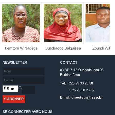
Tiemtoré W.Nadège
Ouédraogo Balguissa
Zoundi Wilfri
NEWSLETTER
CONTACT
03 BP 7118 Ouagadougou 03
Burkina Faso
Tél:
+226 25 30 25 58
+226 25 30 25 59
directeur@issp.bf
Email:
SE CONNECTER AVEC NOUS