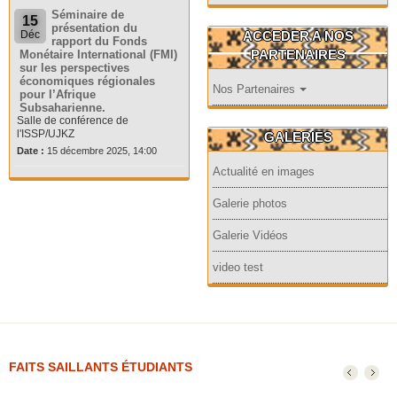
Séminaire de
15
présentation du
ACCEDER A NOS
Déc
rapport du Fonds
PARTENAIRES
Monétaire International (FMI)
sur les perspectives
économiques régionales
Nos Partenaires
pour l’Afrique
Subsaharienne.
Salle de conférence de
l'ISSP/UJKZ
GALERIES
Date :
15 décembre 2025, 14:00
Actualité en images
Galerie photos
Galerie Vidéos
video test
FAITS SAILLANTS ÉTUDIANTS