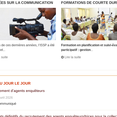
ES SUR LA COMMUNICATION
FORMATIONS DE COURTE DU
 de ces dernières années, l’ISSP a été
Formation en planification et suivi-év
et...
participatif : gestion
...
a suite
Lire la suite
AU JOUR LE JOUR
ement d'agents enquêteurs
avril 2026
ommuniqué
ts définitifs du recrutement des agents enquêteurs/trices pour la colle