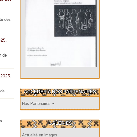
te des
025.
n de
 2025.
de...
ACCEDER A NOS PARTENAIRES
Nos Partenaires
la
GALERIES
Actualité en images