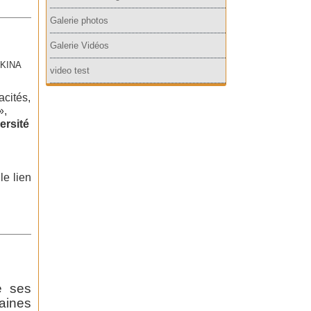
Galerie photos
Galerie Vidéos
RKINA
video test
cités,
»,
ersité
le lien
e ses
aines