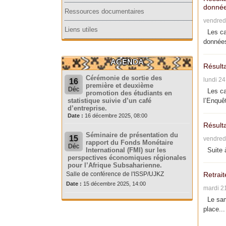
donnée
Ressources documentaires
vendred
Liens utiles
Les can
données
AGENDA
Résult
Cérémonie de sortie des
lundi 2
16
première et deuxième
Déc
Les can
promotion des étudiants en
statistique suivie d’un café
l’Enquêt
d’entreprise.
Date :
16 décembre 2025, 08:00
Résult
Séminaire de présentation du
15
vendred
rapport du Fonds Monétaire
Déc
International (FMI) sur les
Suite à
perspectives économiques régionales
pour l’Afrique Subsaharienne.
Salle de conférence de l'ISSP/UJKZ
Retrait
Date :
15 décembre 2025, 14:00
mardi 2
Le same
place...