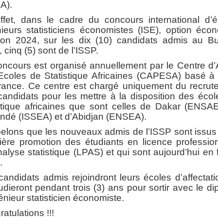
A).
ffet, dans le cadre du concours international d’é
ieurs statisticiens économistes (ISE), option éco
ion 2024, sur les dix (10) candidats admis au Bu
 cinq (5) sont de l’ISSP.
oncours est organisé annuellement par le Centre d’
Ecoles de Statistique Africaines (CAPESA) basé à 
rance. Ce centre est chargé uniquement du recrut
andidats pour les mettre à la disposition des éco
istique africaines que sont celles de Dakar (ENSAE
ndé (ISSEA) et d’Abidjan (ENSEA).
elons que les nouveaux admis de l’ISSP sont issus 
ière promotion des étudiants en licence profession
alyse statistique (LPAS) et qui sont aujourd’hui en 
.
andidats admis rejoindront leurs écoles d’affectat
tudieront pendant trois (3) ans pour sortir avec le d
énieur statisticien économiste.
atulations !!!