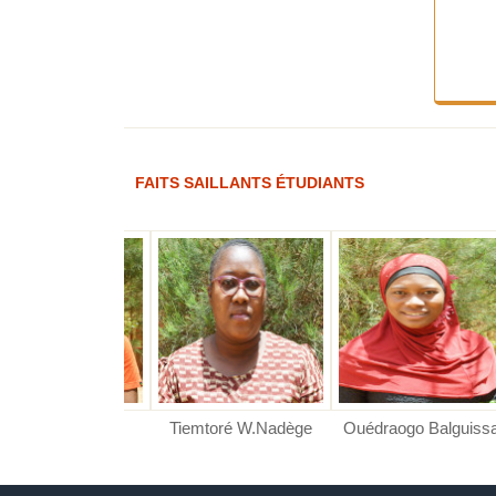
FAITS SAILLANTS ÉTUDIANTS
ré Kounssotoub
o B. Priscille
RE F. Hanifa
Tiemtoré W.Nadège
Ouédraogo Balguissa