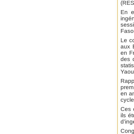
(RES
En e
ingén
sess
Faso,
Le c
aux 
en F
des c
stat
Yaou
Rapp
prem
en an
cycle
Ces c
ils é
d’ing
Congr