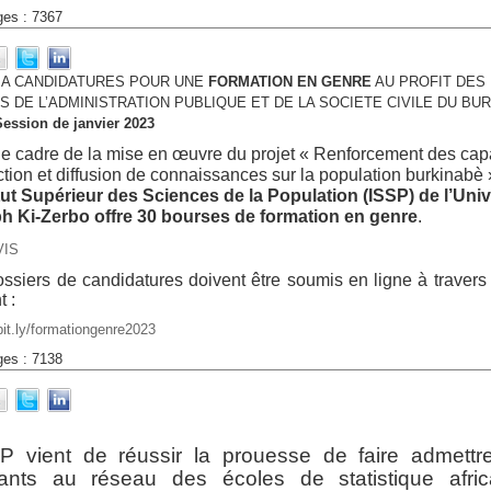
ges : 7367
 A CANDIDATURES POUR UNE
FORMATION EN GENRE
AU PROFIT DES
 DE L’ADMINISTRATION PUBLIQUE ET DE LA SOCIETE CIVILE DU BU
Session de janvier 2023
e cadre de la mise en œuvre du projet « Renforcement des capa
tion et diffusion de connaissances sur la population burkinabè 
itut Supérieur des Sciences de la Population (ISSP) de l’Univ
h Ki-Zerbo offre 30 bourses de formation en genre
.
VIS
ssiers de candidatures doivent être soumis en ligne à travers 
t :
/bit.ly/formationgenre2023
ges : 7138
SP vient de réussir la prouesse de faire admettr
iants au réseau des écoles de statistique afric