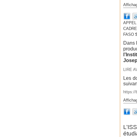
Afficha
APPEL
CADRES
FASO
Dans l
produc
l’Inst
Josep
LIRE A
Les do
suivan
https:/
Afficha
L’IS
étud