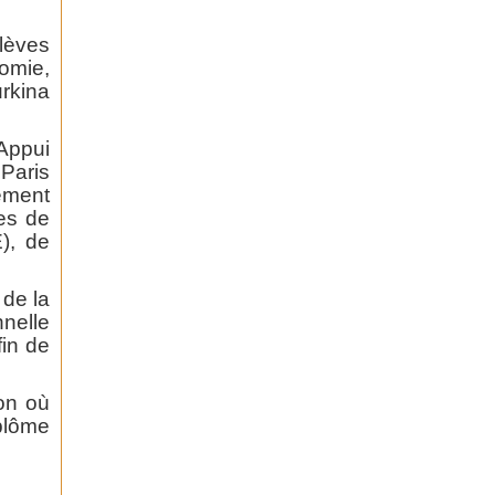
lèves
nomie,
rkina
Appui
Paris
ement
les de
), de
de la
nelle
fin de
ion où
iplôme