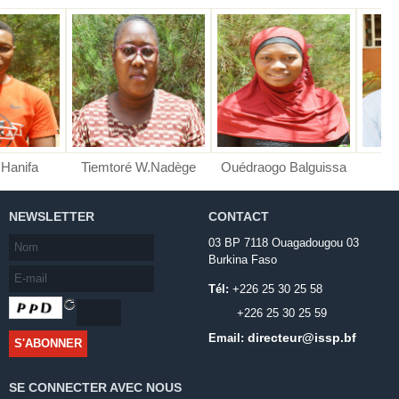
Tiemtoré W.Nadège
Ouédraogo Balguissa
Zoundi Wilfri
NEWSLETTER
CONTACT
03 BP 7118 Ouagadougou 03
Burkina Faso
Tél:
+226 25 30 25 58
+226 25 30 25 59
directeur@issp.bf
Email:
SE CONNECTER AVEC NOUS