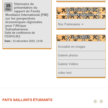
Séminaire de
15
présentation du
ACCEDER A NOS
Déc
rapport du Fonds
PARTENAIRES
Monétaire International (FMI)
sur les perspectives
économiques régionales
Nos Partenaires
pour l’Afrique
Subsaharienne.
Salle de conférence de
l'ISSP/UJKZ
GALERIES
Date :
15 décembre 2025, 14:00
Actualité en images
Galerie photos
Galerie Vidéos
video test
FAITS SAILLANTS ÉTUDIANTS