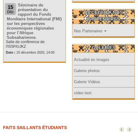
Séminaire de
15
présentation du
ACCEDER A NOS
Déc
rapport du Fonds
PARTENAIRES
Monétaire International (FMI)
sur les perspectives
économiques régionales
Nos Partenaires
pour l’Afrique
Subsaharienne.
Salle de conférence de
l'ISSP/UJKZ
GALERIES
Date :
15 décembre 2025, 14:00
Actualité en images
Galerie photos
Galerie Vidéos
video test
FAITS SAILLANTS ÉTUDIANTS