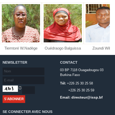
Tiemtoré W.Nadège
Ouédraogo Balguissa
Zoundi Wilfri
NEWSLETTER
CONTACT
03 BP 7118 Ouagadougou 03
Burkina Faso
Tél:
+226 25 30 25 58
+226 25 30 25 59
directeur@issp.bf
Email:
SE CONNECTER AVEC NOUS