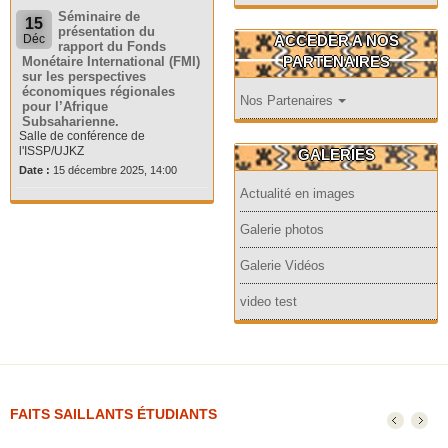
Séminaire de
15
présentation du
ACCEDER A NOS
Déc
rapport du Fonds
PARTENAIRES
Monétaire International (FMI)
sur les perspectives
économiques régionales
Nos Partenaires
pour l’Afrique
Subsaharienne.
Salle de conférence de
l'ISSP/UJKZ
GALERIES
Date :
15 décembre 2025, 14:00
Actualité en images
Galerie photos
Galerie Vidéos
video test
FAITS SAILLANTS ÉTUDIANTS