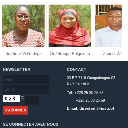
Tiemtoré W.Nadège
Ouédraogo Balguissa
Zoundi Wilfri
NEWSLETTER
CONTACT
03 BP 7118 Ouagadougou 03
Burkina Faso
Tél:
+226 25 30 25 58
+226 25 30 25 59
directeur@issp.bf
Email:
SE CONNECTER AVEC NOUS