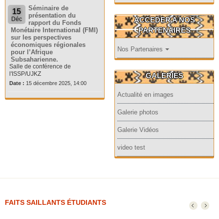
Séminaire de
15
présentation du
ACCEDER A NOS
Déc
rapport du Fonds
PARTENAIRES
Monétaire International (FMI)
sur les perspectives
économiques régionales
Nos Partenaires
pour l’Afrique
Subsaharienne.
Salle de conférence de
l'ISSP/UJKZ
GALERIES
Date :
15 décembre 2025, 14:00
Actualité en images
Galerie photos
Galerie Vidéos
video test
FAITS SAILLANTS ÉTUDIANTS