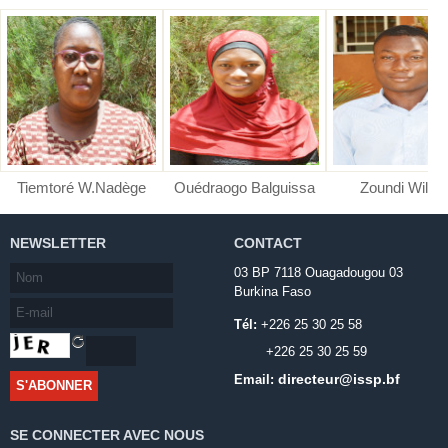
Tiemtoré W.Nadège
Ouédraogo Balguissa
Zoundi Wilfri
NEWSLETTER
CONTACT
03 BP 7118 Ouagadougou 03
Burkina Faso
Tél:
+226 25 30 25 58
+226 25 30 25 59
directeur@issp.bf
Email:
SE CONNECTER AVEC NOUS