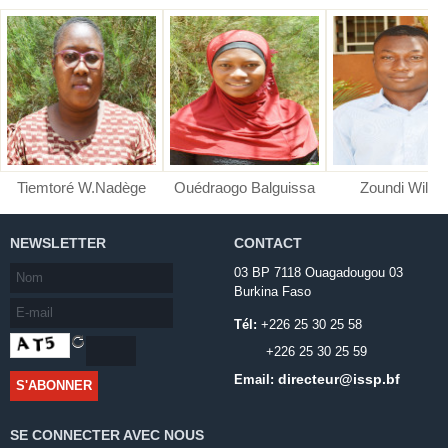
Tiemtoré W.Nadège
Ouédraogo Balguissa
Zoundi Wilfri
NEWSLETTER
CONTACT
03 BP 7118 Ouagadougou 03
Burkina Faso
Tél:
+226 25 30 25 58
+226 25 30 25 59
directeur@issp.bf
Email:
SE CONNECTER AVEC NOUS