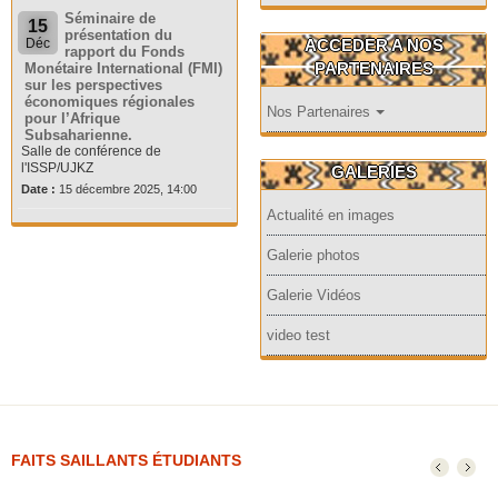
Séminaire de
15
présentation du
ACCEDER A NOS
Déc
rapport du Fonds
PARTENAIRES
Monétaire International (FMI)
sur les perspectives
économiques régionales
Nos Partenaires
pour l’Afrique
Subsaharienne.
Salle de conférence de
l'ISSP/UJKZ
GALERIES
Date :
15 décembre 2025, 14:00
Actualité en images
Galerie photos
Galerie Vidéos
video test
FAITS SAILLANTS ÉTUDIANTS