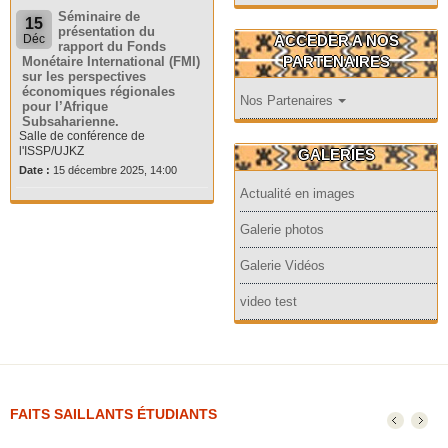
Séminaire de
15
présentation du
ACCEDER A NOS
Déc
rapport du Fonds
PARTENAIRES
Monétaire International (FMI)
sur les perspectives
économiques régionales
Nos Partenaires
pour l’Afrique
Subsaharienne.
Salle de conférence de
l'ISSP/UJKZ
GALERIES
Date :
15 décembre 2025, 14:00
Actualité en images
Galerie photos
Galerie Vidéos
video test
FAITS SAILLANTS ÉTUDIANTS