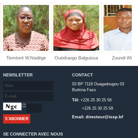
Tiemtoré W.Nadège
Ouédraogo Balguissa
Zoundi Wilfri
NEWSLETTER
CONTACT
03 BP 7118 Ouagadougou 03
Burkina Faso
Tél:
+226 25 30 25 58
+226 25 30 25 59
directeur@issp.bf
Email:
SE CONNECTER AVEC NOUS