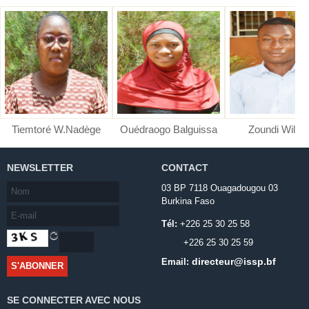
Tiemtoré W.Nadège
Ouédraogo Balguissa
Zoundi Wilfri
NEWSLETTER
CONTACT
03 BP 7118 Ouagadougou 03
Burkina Faso
Tél:
+226 25 30 25 58
+226 25 30 25 59
directeur@issp.bf
Email:
SE CONNECTER AVEC NOUS