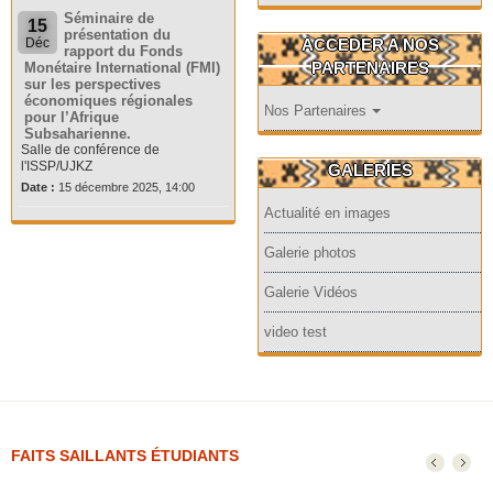
Séminaire de
15
présentation du
ACCEDER A NOS
Déc
rapport du Fonds
PARTENAIRES
Monétaire International (FMI)
sur les perspectives
économiques régionales
Nos Partenaires
pour l’Afrique
Subsaharienne.
Salle de conférence de
l'ISSP/UJKZ
GALERIES
Date :
15 décembre 2025, 14:00
Actualité en images
Galerie photos
Galerie Vidéos
video test
FAITS SAILLANTS ÉTUDIANTS