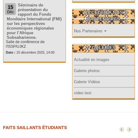
Séminaire de
15
présentation du
ACCEDER A NOS
Déc
rapport du Fonds
PARTENAIRES
Monétaire International (FMI)
sur les perspectives
économiques régionales
Nos Partenaires
pour l’Afrique
Subsaharienne.
Salle de conférence de
l'ISSP/UJKZ
GALERIES
Date :
15 décembre 2025, 14:00
Actualité en images
Galerie photos
Galerie Vidéos
video test
FAITS SAILLANTS ÉTUDIANTS