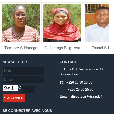
Tiemtoré W.Nadège
Ouédraogo Balguissa
Zoundi Wilfri
NEWSLETTER
CONTACT
03 BP 7118 Ouagadougou 03
Burkina Faso
Tél:
+226 25 30 25 58
+226 25 30 25 59
directeur@issp.bf
Email:
SE CONNECTER AVEC NOUS