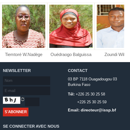
Tiemtoré W.Nadège
Ouédraogo Balguissa
Zoundi Wilfri
NEWSLETTER
CONTACT
03 BP 7118 Ouagadougou 03
Burkina Faso
Tél:
+226 25 30 25 58
+226 25 30 25 59
directeur@issp.bf
Email:
SE CONNECTER AVEC NOUS