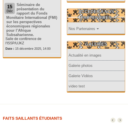
Séminaire de
15
présentation du
ACCEDER A NOS
Déc
rapport du Fonds
PARTENAIRES
Monétaire International (FMI)
sur les perspectives
économiques régionales
Nos Partenaires
pour l’Afrique
Subsaharienne.
Salle de conférence de
l'ISSP/UJKZ
GALERIES
Date :
15 décembre 2025, 14:00
Actualité en images
Galerie photos
Galerie Vidéos
video test
FAITS SAILLANTS ÉTUDIANTS