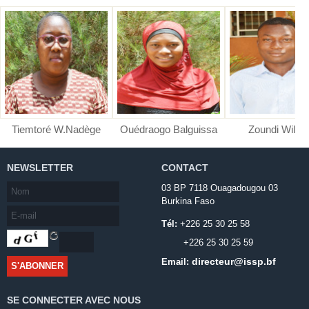
Tiemtoré W.Nadège
Ouédraogo Balguissa
Zoundi Wilfri
NEWSLETTER
CONTACT
03 BP 7118 Ouagadougou 03
Burkina Faso
Tél:
+226 25 30 25 58
+226 25 30 25 59
directeur@issp.bf
Email:
SE CONNECTER AVEC NOUS