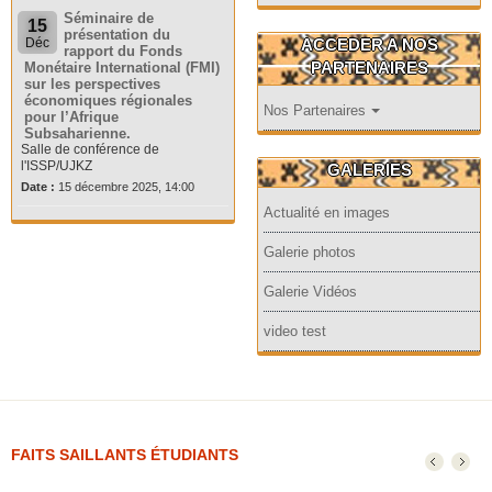
Séminaire de
15
présentation du
ACCEDER A NOS
Déc
rapport du Fonds
PARTENAIRES
Monétaire International (FMI)
sur les perspectives
économiques régionales
Nos Partenaires
pour l’Afrique
Subsaharienne.
Salle de conférence de
l'ISSP/UJKZ
GALERIES
Date :
15 décembre 2025, 14:00
Actualité en images
Galerie photos
Galerie Vidéos
video test
FAITS SAILLANTS ÉTUDIANTS