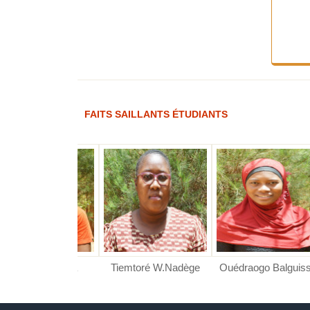
FAITS SAILLANTS ÉTUDIANTS
ré Kounssotoub
o B. Priscille
RE F. Hanifa
Tiemtoré W.Nadège
Ouédraogo Balguissa