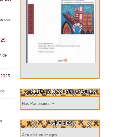
te des
025.
n de
 2025.
de...
ACCEDER A NOS PARTENAIRES
Nos Partenaires
la
GALERIES
Actualité en images