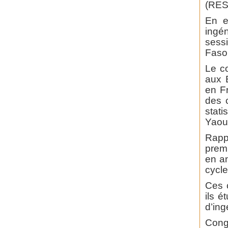
(RES
En e
ingén
sess
Faso,
Le c
aux 
en F
des c
stat
Yaou
Rapp
prem
en an
cycle
Ces c
ils é
d’ing
Congr