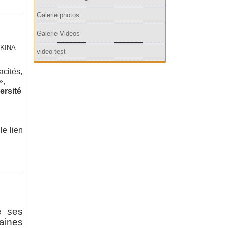
Galerie photos
Galerie Vidéos
RKINA
video test
cités,
»,
ersité
le lien
e ses
aines