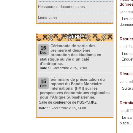
donnée
Ressources documentaires
vendred
Liens utiles
Les can
données
AGENDA
Résult
Cérémonie de sortie des
lundi 2
16
première et deuxième
Déc
Les can
promotion des étudiants en
statistique suivie d’un café
l’Enquêt
d’entreprise.
Date :
16 décembre 2025, 08:00
Résult
Séminaire de présentation du
15
vendred
rapport du Fonds Monétaire
Déc
International (FMI) sur les
Suite à
perspectives économiques régionales
pour l’Afrique Subsaharienne.
Salle de conférence de l'ISSP/UJKZ
Retrait
Date :
15 décembre 2025, 14:00
mardi 2
Le same
place...