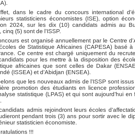
A).
ffet, dans le cadre du concours international d’é
ieurs statisticiens économistes (ISE), option éco
ion 2024, sur les dix (10) candidats admis au Bu
 cinq (5) sont de l’ISSP.
oncours est organisé annuellement par le Centre d’
Ecoles de Statistique Africaines (CAPESA) basé à 
rance. Ce centre est chargé uniquement du recrut
andidats pour les mettre à la disposition des éco
istique africaines que sont celles de Dakar (ENSAE
ndé (ISSEA) et d’Abidjan (ENSEA).
elons que les nouveaux admis de l’ISSP sont issus 
ière promotion des étudiants en licence profession
alyse statistique (LPAS) et qui sont aujourd’hui en 
.
andidats admis rejoindront leurs écoles d’affectat
tudieront pendant trois (3) ans pour sortir avec le d
énieur statisticien économiste.
atulations !!!