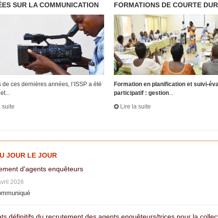
ES SUR LA COMMUNICATION
FORMATIONS DE COURTE DU
 de ces dernières années, l’ISSP a été
Formation en planification et suivi-év
et...
participatif : gestion
...
a suite
Lire la suite
AU JOUR LE JOUR
ement d'agents enquêteurs
avril 2026
ommuniqué
ts définitifs du recrutement des agents enquêteurs/trices pour la colle