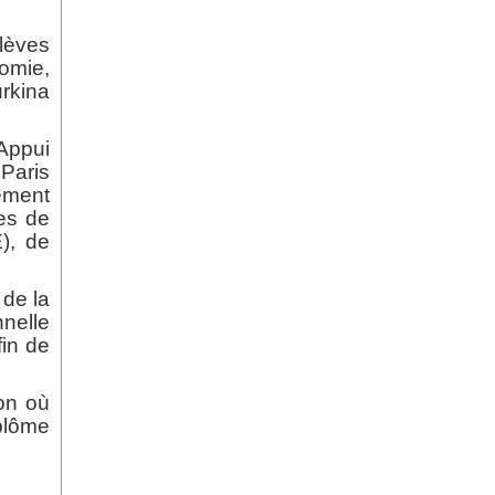
lèves
nomie,
rkina
Appui
Paris
ement
les de
), de
de la
nelle
fin de
ion où
iplôme