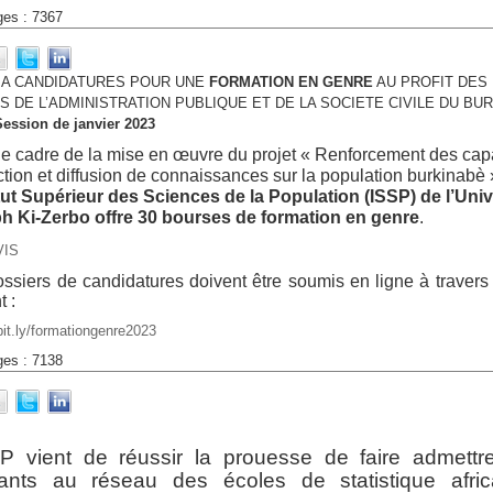
ges : 7367
 A CANDIDATURES POUR UNE
FORMATION EN GENRE
AU PROFIT DES
 DE L’ADMINISTRATION PUBLIQUE ET DE LA SOCIETE CIVILE DU BU
Session de janvier 2023
e cadre de la mise en œuvre du projet « Renforcement des capa
tion et diffusion de connaissances sur la population burkinabè 
itut Supérieur des Sciences de la Population (ISSP) de l’Univ
h Ki-Zerbo offre 30 bourses de formation en genre
.
VIS
ssiers de candidatures doivent être soumis en ligne à travers 
t :
/bit.ly/formationgenre2023
ges : 7138
SP vient de réussir la prouesse de faire admettr
iants au réseau des écoles de statistique afric