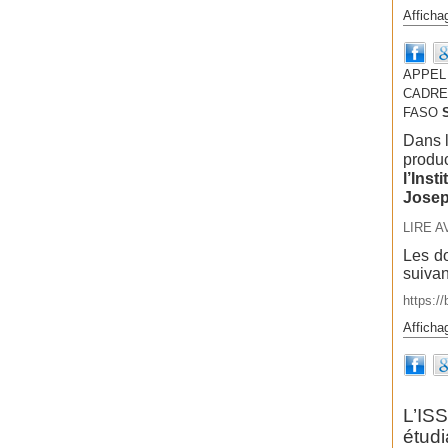
Afficha
APPEL
CADRES
FASO
Dans l
produc
l’Inst
Josep
LIRE A
Les do
suivan
https:/
Afficha
L’IS
étud